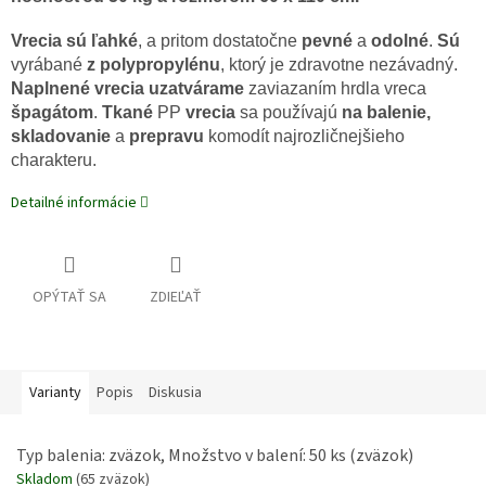
Vrecia sú ľahké
, a pritom dostatočne
pevné
a
odolné
.
Sú
vyrábané
z polypropylénu
, ktorý je zdravotne nezávadný.
Naplnené vrecia
uzatvárame
zaviazaním hrdla vreca
špagátom
.
Tkané
PP
vrecia
sa používajú
na balenie,
skladovanie
a
prepravu
komodít najrozličnejšieho
charakteru.
Detailné informácie
OPÝTAŤ SA
ZDIEĽAŤ
Varianty
Popis
Diskusia
Typ balenia: zväzok, Množstvo v balení: 50 ks (zväzok)
Skladom
(65 zväzok)