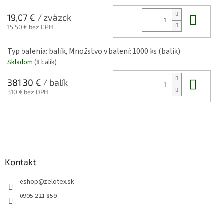
Do 
19,07 €
/ zväzok
15,50 € bez DPH
Typ balenia: balík, Množstvo v balení: 1000 ks (balík)
Skladom
(8 balík)
Do 
381,30 €
/ balík
310 € bez DPH
Z
á
p
ä
Kontakt
t
eshop
@
zelotex.sk
i
e
0905 221 859