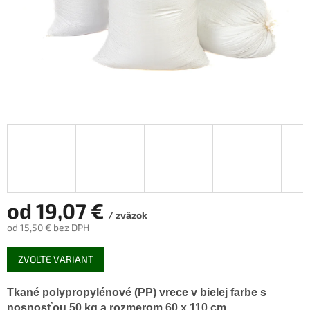
od
19,07 €
/ zväzok
od
15,50 €
bez DPH
Jednotková
ZVOĽTE VARIANT
cena:
Tkané polypropylénové (PP) vrece v bielej farbe s
nosnosťou 50 kg a rozmerom 60 x 110 cm.