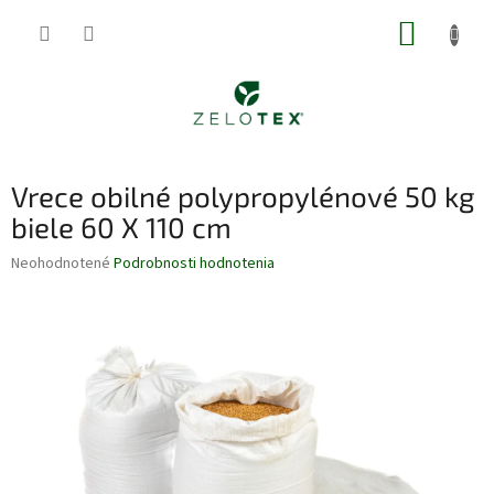
Prejsť
NÁKUP
na
obsah
KOŠÍK
Vrece obilné polypropylénové 50 kg
biele 60 X 110 cm
Priemerné
Neohodnotené
Podrobnosti hodnotenia
hodnotenie
produktu
je
0,0
z
5
hviezdičiek.