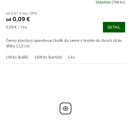
Skladom
(706 ks)
od 0,07 € bez DPH
0,09 €
od
Jednotková
0,09 € / 1 ks
DETAIL
cena:
Čierny plastový upevňovací kolík do zeme s hrotmi do dvoch strán
dĺžky 12,5 cm.
100 ks (balík)
3300 ks (kartón)
1 ks