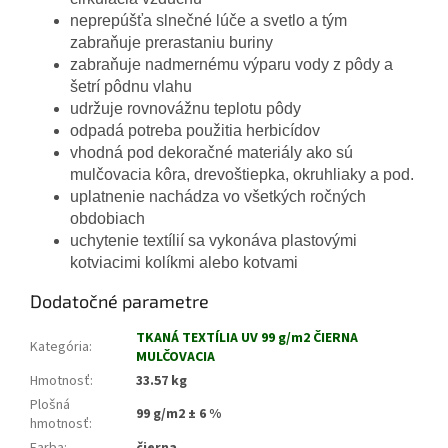
neprepúšťa slnečné lúče a svetlo a tým
zabraňuje prerastaniu buriny
zabraňuje nadmernému výparu vody z pôdy a
šetrí pôdnu vlahu
udržuje rovnovážnu teplotu pôdy
odpadá potreba použitia herbicídov
vhodná pod dekoračné materiály ako sú
mulčovacia kôra, drevoštiepka, okruhliaky a pod.
uplatnenie nachádza vo všetkých ročných
obdobiach
uchytenie textílií sa vykonáva plastovými
kotviacimi kolíkmi alebo kotvami
Dodatočné parametre
TKANÁ TEXTÍLIA UV 99 g/m2 ČIERNA
Kategória
:
MULČOVACIA
Hmotnosť
:
33.57 kg
Plošná
99 g/m2 ± 6 %
hmotnosť
: