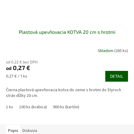
Plastová upevňovacia KOTVA 20 cm s hrotmi
Skladom
(265 ks)
od 0,22 € bez DPH
0,27 €
od
Jednotková
0,27 € / 1 ks
DETAIL
cena:
Čierna plastová upevňovacia kotva do zeme s hrotmi do štyroch
strán dĺžky 20 cm.
1 ks
100 ks (krabica)
900 ks (kartón)
Popis
Diskusia