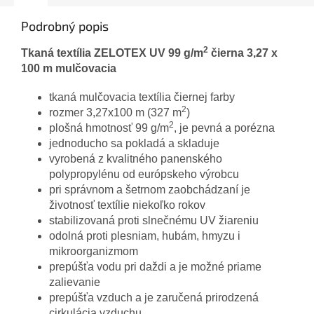
Podrobný popis
2
Tkaná textília ZELOTEX UV 99 g/m
čierna 3,27 x
100 m mulčovacia
tkaná mulčovacia textília čiernej farby
2
rozmer 3,27x100 m (327 m
)
2
plošná hmotnosť 99 g/m
, je pevná a porézna
jednoducho sa pokladá a skladuje
vyrobená z kvalitného panenského
polypropylénu od európskeho výrobcu
pri správnom a šetrnom zaobchádzaní je
životnosť textílie niekoľko rokov
stabilizovaná proti slnečnému UV žiareniu
odolná proti plesniam, hubám, hmyzu i
mikroorganizmom
prepúšťa vodu pri daždi a je možné priame
zalievanie
prepúšťa vzduch a je zaručená prirodzená
cirkulácia vzduchu