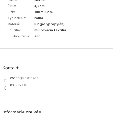
Farba
:
čierna
Šírka
:
3,27 m
Dĺžka
:
100 m ± 2 %
Typ balenia
:
rolka
Materiál
:
PP (polypropylén)
Použitie
:
mulčovacia textília
UV stabilizácia
:
áno
Z
á
p
ä
Kontakt
t
eshop
@
zelotex.sk
i
e
0905 221 859
Informácie pre vás