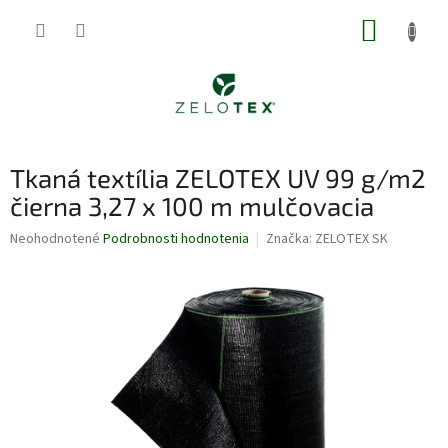
Prejsť
NÁKUP
na
obsah
KOŠÍK
Tkaná textília ZELOTEX UV 99 g/m2
čierna 3,27 x 100 m mulčovacia
Priemerné
Neohodnotené
Podrobnosti hodnotenia
Značka:
ZELOTEX SK
hodnotenie
produktu
je
0,0
z
5
hviezdičiek.