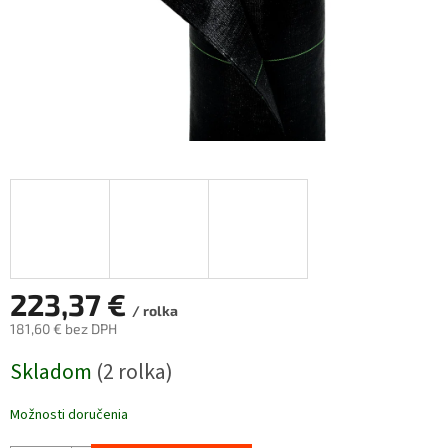
223,37 €
/ rolka
181,60 € bez DPH
Jednotková
Skladom
(2 rolka)
cena:
Možnosti doručenia