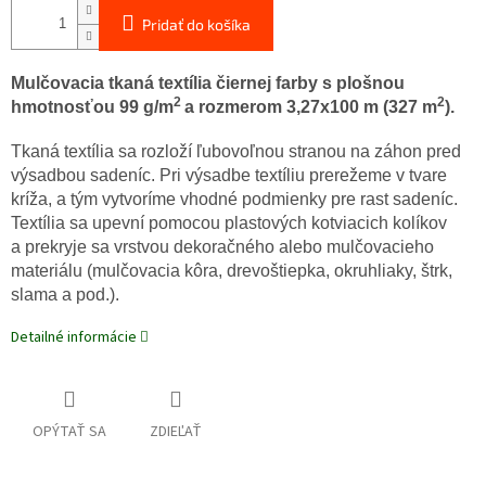
Pridať do košíka
Mulčovacia tkaná textília čiernej farby s plošnou
2
2
hmotnosťou 99 g/m
a rozmerom 3,27x100 m (327 m
).
Tkaná textília sa rozloží ľubovoľnou stranou na záhon pred
výsadbou sadeníc. Pri výsadbe textíliu prerežeme v tvare
kríža, a tým vytvoríme vhodné podmienky pre rast sadeníc.
Textília sa upevní pomocou plastových kotviacich kolíkov
a prekryje sa vrstvou dekoračného alebo mulčovacieho
materiálu (mulčovacia kôra, drevoštiepka, okruhliaky, štrk,
slama a pod.).
Detailné informácie
OPÝTAŤ SA
ZDIEĽAŤ