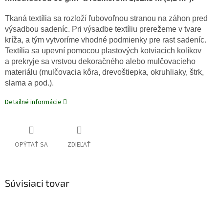
Tkaná textília sa rozloží ľubovoľnou stranou na záhon pred
výsadbou sadeníc. Pri výsadbe textíliu prerežeme v tvare
kríža, a tým vytvoríme vhodné podmienky pre rast sadeníc.
Textília sa upevní pomocou plastových kotviacich kolíkov
a prekryje sa vrstvou dekoračného alebo mulčovacieho
materiálu (mulčovacia kôra, drevoštiepka, okruhliaky, štrk,
slama a pod.).
Detailné informácie
OPÝTAŤ SA
ZDIEĽAŤ
Súvisiaci tovar