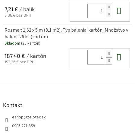
Do 
7,21 €
/ balík
5,86 € bez DPH
Rozmer: 1,62 x 5 m (8,1 m2), Typ balenia: kartón, Množstvo v
balení: 26 ks (kartón)
Skladom
(25 kartón)
Do 
187,40 €
/ kartón
152,36 € bez DPH
Z
á
p
ä
Kontakt
t
eshop
@
zelotex.sk
i
e
0905 221 859