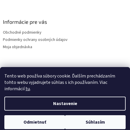
Informácie pre vás
Obchodné podmienky
Podmienky ochrany osobných údajov
Moja objednávka
Nákupný košík
Tento web používa súbory cookie. Ďalším prechádzaním
tohto webu vyjadrujete súhlas s ich používaním. Viac
0
KS /
0 €
informácií
tu
.
Nastavenie
Vytvoril Shoptet
Odmietnuť
Súhlasím
Copyright 2026
ZELOTEX SK
. Všetky práva vyhradené.