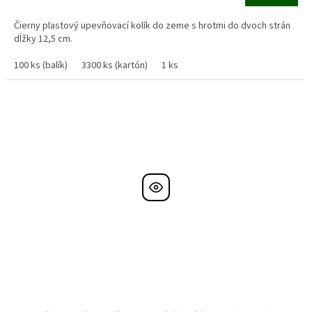
cena:
Čierny plastový upevňovací kolík do zeme s hrotmi do dvoch strán
dĺžky 12,5 cm.
100 ks (balík)
3300 ks (kartón)
1 ks