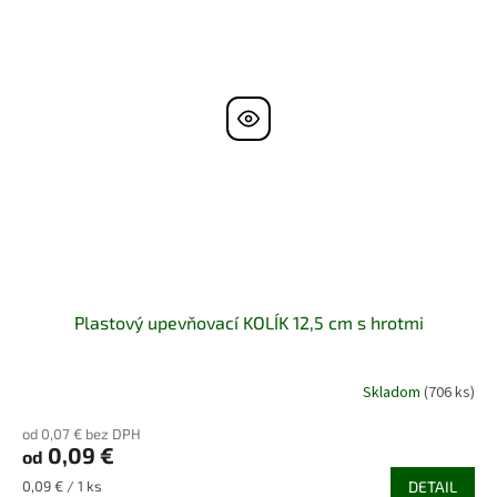
Plastový upevňovací KOLÍK 12,5 cm s hrotmi
Skladom
(706 ks)
od 0,07 € bez DPH
0,09 €
od
Jednotková
0,09 € / 1 ks
DETAIL