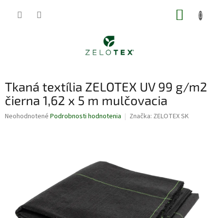
Prejsť
NÁKUP
na
obsah
KOŠÍK
Tkaná textília ZELOTEX UV 99 g/m2
čierna 1,62 x 5 m mulčovacia
Priemerné
Neohodnotené
Podrobnosti hodnotenia
Značka:
ZELOTEX SK
hodnotenie
produktu
je
0,0
z
5
hviezdičiek.