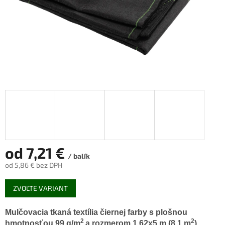
od
7,21 €
/ balík
od
5,86 €
bez DPH
Jednotková
ZVOĽTE VARIANT
cena:
Mulčovacia tkaná textília čiernej farby s plošnou
2
2
hmotnosťou 99 g/m
a rozmerom 1,62x5 m (8,1 m
).