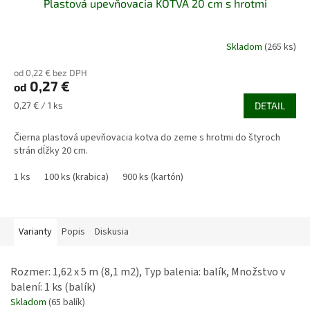
Plastová upevňovacia KOTVA 20 cm s hrotmi
Skladom
(265 ks)
od 0,22 € bez DPH
0,27 €
od
Jednotková
0,27 € / 1 ks
DETAIL
cena:
Čierna plastová upevňovacia kotva do zeme s hrotmi do štyroch
strán dĺžky 20 cm.
1 ks
100 ks (krabica)
900 ks (kartón)
Varianty
Popis
Diskusia
Rozmer: 1,62 x 5 m (8,1 m2), Typ balenia: balík, Množstvo v
balení: 1 ks (balík)
Skladom
(65 balík)