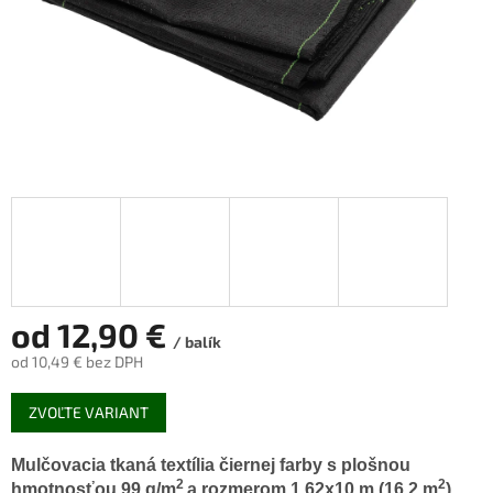
od
12,90 €
/ balík
od
10,49 €
bez DPH
Jednotková
ZVOĽTE VARIANT
cena:
Mulčovacia tkaná textília čiernej farby s plošnou
2
2
hmotnosťou 99 g/m
a rozmerom 1,62x10 m (16,2 m
).