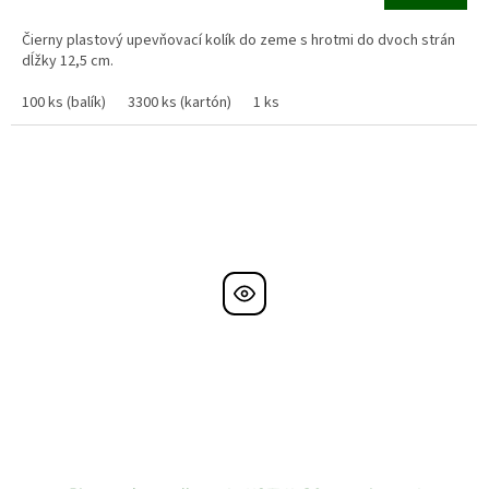
cena:
Čierny plastový upevňovací kolík do zeme s hrotmi do dvoch strán
dĺžky 12,5 cm.
100 ks (balík)
3300 ks (kartón)
1 ks