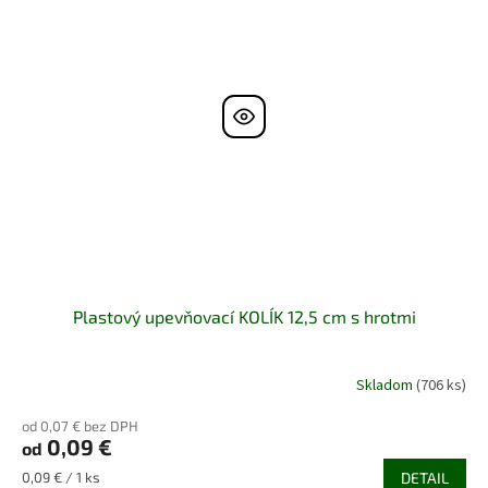
Plastový upevňovací KOLÍK 12,5 cm s hrotmi
Skladom
(706 ks)
od 0,07 € bez DPH
0,09 €
od
Jednotková
0,09 € / 1 ks
DETAIL