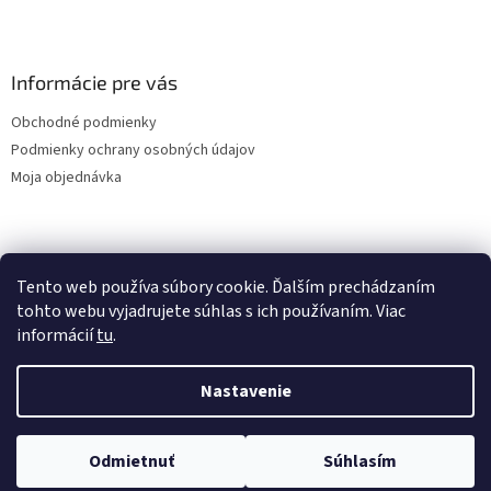
Informácie pre vás
Obchodné podmienky
Podmienky ochrany osobných údajov
Moja objednávka
Nákupný košík
Tento web používa súbory cookie. Ďalším prechádzaním
tohto webu vyjadrujete súhlas s ich používaním. Viac
0
KS /
0 €
informácií
tu
.
Nastavenie
Vytvoril Shoptet
Odmietnuť
Súhlasím
Copyright 2026
ZELOTEX SK
. Všetky práva vyhradené.