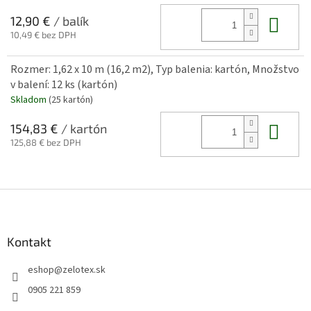
Do 
12,90 €
/ balík
10,49 € bez DPH
Rozmer: 1,62 x 10 m (16,2 m2), Typ balenia: kartón, Množstvo
v balení: 12 ks (kartón)
Skladom
(25 kartón)
Do 
154,83 €
/ kartón
125,88 € bez DPH
Z
á
p
ä
Kontakt
t
eshop
@
zelotex.sk
i
e
0905 221 859