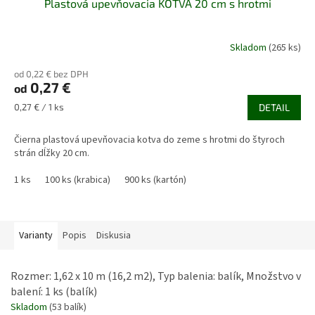
Plastová upevňovacia KOTVA 20 cm s hrotmi
Skladom
(265 ks)
od 0,22 € bez DPH
0,27 €
od
Jednotková
0,27 € / 1 ks
DETAIL
cena:
Čierna plastová upevňovacia kotva do zeme s hrotmi do štyroch
strán dĺžky 20 cm.
1 ks
100 ks (krabica)
900 ks (kartón)
Varianty
Popis
Diskusia
Rozmer: 1,62 x 10 m (16,2 m2), Typ balenia: balík, Množstvo v
balení: 1 ks (balík)
Skladom
(53 balík)