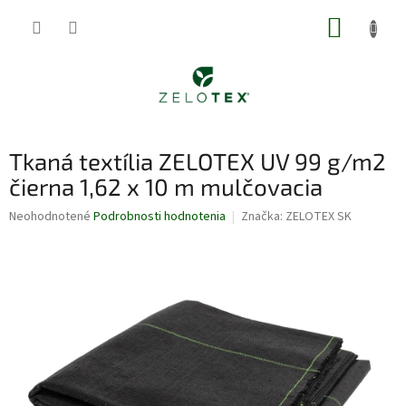
Prejsť
NÁKUP
na
obsah
KOŠÍK
Tkaná textília ZELOTEX UV 99 g/m2
čierna 1,62 x 10 m mulčovacia
Priemerné
Neohodnotené
Podrobnosti hodnotenia
Značka:
ZELOTEX SK
hodnotenie
produktu
je
0,0
z
5
hviezdičiek.