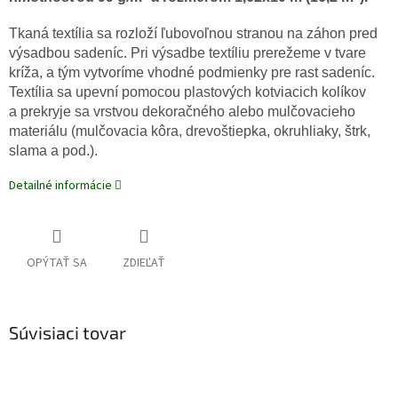
Tkaná textília sa rozloží ľubovoľnou stranou na záhon pred
výsadbou sadeníc. Pri výsadbe textíliu prerežeme v tvare
kríža, a tým vytvoríme vhodné podmienky pre rast sadeníc.
Textília sa upevní pomocou plastových kotviacich kolíkov
a prekryje sa vrstvou dekoračného alebo mulčovacieho
materiálu (mulčovacia kôra, drevoštiepka, okruhliaky, štrk,
slama a pod.).
Detailné informácie
OPÝTAŤ SA
ZDIEĽAŤ
Súvisiaci tovar