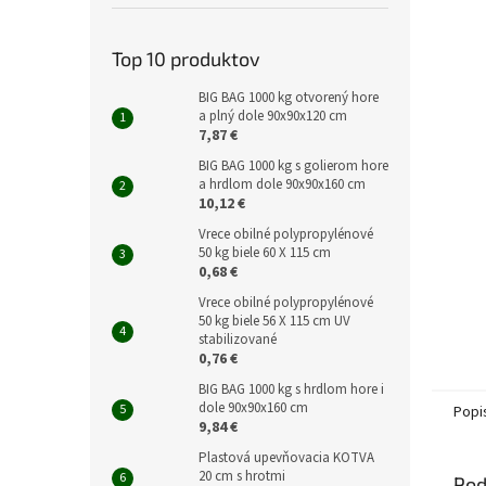
Top 10 produktov
BIG BAG 1000 kg otvorený hore
a plný dole 90x90x120 cm
7,87 €
BIG BAG 1000 kg s golierom hore
a hrdlom dole 90x90x160 cm
10,12 €
Vrece obilné polypropylénové
50 kg biele 60 X 115 cm
0,68 €
Vrece obilné polypropylénové
50 kg biele 56 X 115 cm UV
stabilizované
0,76 €
BIG BAG 1000 kg s hrdlom hore i
dole 90x90x160 cm
Popi
9,84 €
Plastová upevňovacia KOTVA
20 cm s hrotmi
Pod