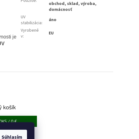
Použitie
:
obchod, sklad, výroba,
domácnosť
UV
áno
stabilizácia
:
Vyrobené
EU
v
:
nosti je
UV
 košík
0
KS /
0 €
Súhlasím