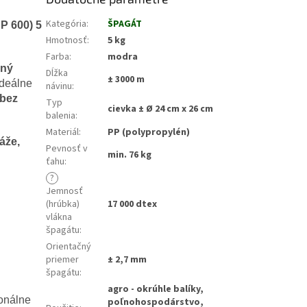
Kategória
:
ŠPAGÁT
P 600) 5
Hmotnosť
:
5 kg
Farba
:
modra
ený
Dĺžka
± 3000 m
 ideálne
návinu
:
bez
Typ
cievka ± Ø 24 cm x 26 cm
balenia
:
Materiál
:
PP (polypropylén)
áže,
Pevnosť v
min. 76 kg
ťahu
:
?
Jemnosť
(hrúbka)
17 000 dtex
vlákna
špagátu
:
Orientačný
priemer
± 2,7 mm
špagátu
:
agro - okrúhle balíky,
ionálne
poľnohospodárstvo,