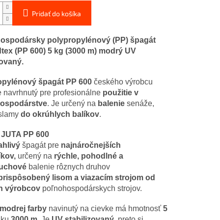
Pridať do košíka
ospodársky polypropylénový (PP) špagát
tex (PP 600) 5 kg (3000 m) modrý UV
zovaný.
opylénový špagát PP 600
českého výrobcu
e navrhnutý pre profesionálne
použitie v
ospodárstve
. Je určený na
balenie
senáže,
 slamy
do okrúhlych balíkov
.
JUTA PP 600
ahlivý
špagát pre
najnáročnejších
íkov,
určený na
rýchle, pohodlné a
uchové
balenie rôznych druhov
prispôsobený lisom a viazacím strojom od
h výrobcov
poľnohospodárskych strojov.
modr
ej farby
navinutý na cievke má hmotnosť
5
žku
3000 m
. Je
UV stabilizovaný
, preto si