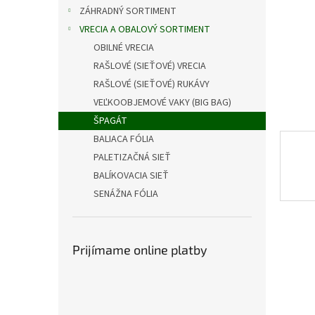
ZÁHRADNÝ SORTIMENT
VRECIA A OBALOVÝ SORTIMENT
OBILNÉ VRECIA
RAŠLOVÉ (SIEŤOVÉ) VRECIA
RAŠLOVÉ (SIEŤOVÉ) RUKÁVY
VEĽKOOBJEMOVÉ VAKY (BIG BAG)
ŠPAGÁT
BALIACA FÓLIA
PALETIZAČNÁ SIEŤ
BALÍKOVACIA SIEŤ
SENÁŽNA FÓLIA
Prijímame online platby