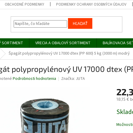
OBCHODNÉ PODMIENKY
PODMIENKY OCHRANY OSOBNÝCH ÚDAJOV
HĽADAŤ
Ý SORTIMENT
VRECIA A OBALOVÝ SORTIMENT
BALÍKOVACIA SIE
Špagát polypropylénový UV 17000 dtex (PP 600) 5 kg (3000 m) modrý
gát polypropylénový UV 17000 dtex (P
né
notené
Podrobnosti hodnotenia
Značka:
JUTA
nie
22,
u
18,15 € 
Jednotk
Skla
cena:
iek.
Možnosti