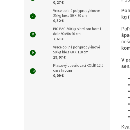
0,27 €
Vrece obilné polypropylénové
Poľ
25 kg biele 50 X 80 cm
kg 
0,32 €
BIG BAG 500 kg s hrdlom hore i
Poľ
dole 90x90x90 cm
špa
7,63 €
rie
Vrece obilné polypropylénové
kom
50 kg biele 60 X 110 cm
19,07 €
V p
Plastový upevňovací KOLÍK 12,5
sen
cm s hrotmi
0,09 €
Kva