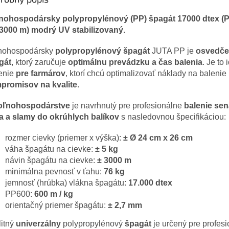
nohospodársky polypropylénový (PP) špagát 17000 dtex (P
(3000 m) modrý UV stabilizovaný.
nohospodársky
polypropylénový špagát
JUTA PP je
osvedč
gát
, ktorý zaručuje
optimálnu prevádzku a čas balenia
. Je to
šenie
pre farmárov
, ktorí chcú optimalizovať náklady na balenie
promisov na kvalite
.
oľnohospodárstve
je
navrhnutý pre profesionálne
balenie sen
a a slamy do okrúhlych balíkov
s nasledovnou špecifikáciou:
rozmer cievky (priemer x výška):
± Ø 24 cm x 26 cm
váha špagátu na cievke:
± 5 kg
návin špagátu na cievke:
± 3000 m
minimálna pevnosť v ťahu:
76 kg
jemnosť (hrúbka) vlákna špagátu:
17.000 dtex
PP600:
600 m / kg
orientačný priemer špagátu:
± 2,7 mm
litný
univerzálny
polypropylénový
špagát
je určený pre profes