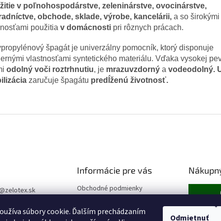
žitie v poľnohospodárstve, zeleninárstve, ovocinárstve,
radníctve, obchode, sklade, výrobe, kancelárii,
a so širokými
nosťami použitia
v domácnosti
pri rôznych prácach.
propylénový špagát je univerzálny pomocník, ktorý disponuje
rnými vlastnosťami syntetického materiálu. Vďaka vysokej pev
mi
odolný voči roztrhnutiu
, je
mrazuvzdorný
a
vodeodolný. 
ilizácia
zaručuje špagátu
predĺženú životnosť.
Informácie pre vás
Nákupný
Obchodné podmienky
@
zelotex.sk
Podmienky ochrany osobných
21 859
údajov
oužíva súbory cookie. Ďalším prechádzaním
Odmietnuť