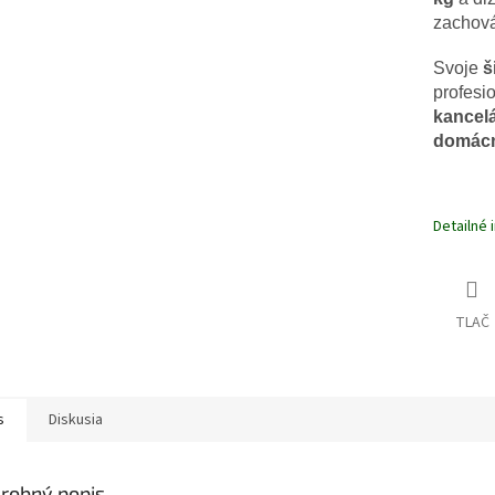
zachov
Svoje
š
profesi
kancelá
domácn
Detailné 
TLAČ
s
Diskusia
robný popis