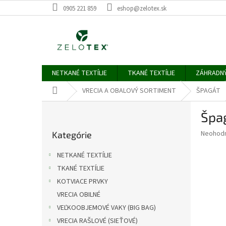
Prejsť
0905 221 859
eshop@zelotex.sk
na
obsah
NETKANÉ TEXTÍLIE
TKANÉ TEXTÍLIE
ZÁHRADN
Domov
VRECIA A OBALOVÝ SORTIMENT
ŠPAGÁT
B
Špa
o
Preskočiť
č
Priemer
Neohod
Kategórie
kategórie
n
hodnote
ý
produkt
NETKANÉ TEXTÍLIE
p
je
TKANÉ TEXTÍLIE
0,0
a
z
KOTVIACE PRVKY
n
5
e
VRECIA OBILNÉ
hviezdič
l
VEĽKOOBJEMOVÉ VAKY (BIG BAG)
VRECIA RAŠLOVÉ (SIEŤOVÉ)