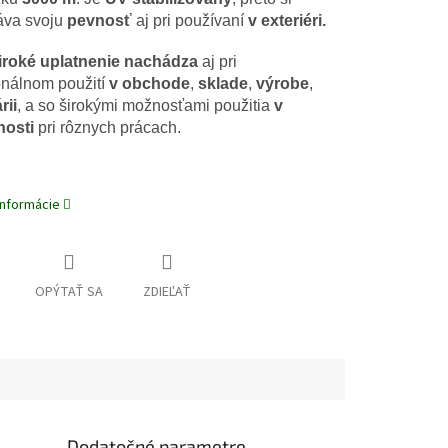
áva svoju
pevnosť
aj pri používaní
v exteriéri.
iroké uplatnenie nachádza
aj pri
onálnom použití
v
obchode
,
sklade
,
výrobe
,
rii
, a so širokými možnosťami použitia
v
osti
pri rôznych prácach.
informácie
OPÝTAŤ SA
ZDIEĽAŤ
Dodatočné parametre