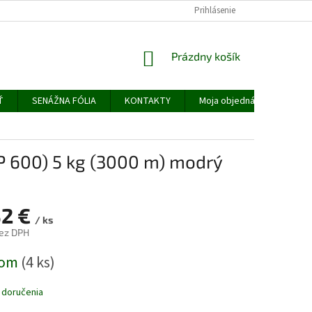
MOJA OBJEDNÁVKA
Prihlásenie
NÁKUPNÝ
Prázdny košík
KOŠÍK
Ť
SENÁŽNA FÓLIA
KONTAKTY
Moja objednávka
P 600) 5 kg (3000 m) modrý
32 €
/ ks
bez DPH
ová
dom
(4 ks)
 doručenia