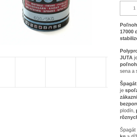
Poľnoh
17000 d
stabili
Polypr
JUTA
j
poľnoh
sena a
Špagát
je
spoľ
zákazn
bezpor
plodín,
rôznyc
Špagát
kg
a dĺ