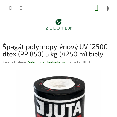
Prejsť
NÁKUP
na
obsah
KOŠÍK
Špagát polypropylénový UV 12500
dtex (PP 850) 5 kg (4250 m) biely
Priemerné
Neohodnotené
Podrobnosti hodnotenia
Značka:
JUTA
hodnotenie
produktu
je
0,0
z
5
hviezdičiek.