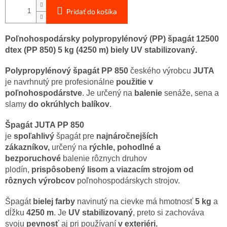
Pridať do košíka
Poľnohospodársky polypropylénový (PP) špagát 12500
dtex (PP 850) 5 kg (4250 m) biely UV stabilizovaný.
Polypropylénový špagát PP 850
českého výrobcu
JUTA
je navrhnutý pre profesionálne
použitie v
poľnohospodárstve
. Je určený na
balenie
senáže, sena a
slamy
do okrúhlych balíkov
.
Špagát
JUTA PP 850
je
spoľahlivý
špagát pre
najnáročnejších
zákazníkov,
určený na
rýchle, pohodlné a
bezporuchové
balenie rôznych druhov
plodín,
prispôsobený lisom a viazacím strojom od
rôznych výrobcov
poľnohospodárskych strojov.
Špagát
bielej farby
navinutý na cievke má hmotnosť
5 kg
a
dĺžku
4250 m
. Je
UV stabilizovaný
, preto si zachováva
svoju
pevnosť
aj pri používaní
v exteriéri.