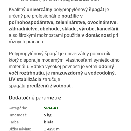
Kvalitný
univerzálny
polypropylénový
špagát
je
určený pre profesionálne
použitie v
poľnohospodárstve, zeleninárstve, ovocinárstve,
záhradníctve, obchode, sklade, výrobe, kancelárii,
a so širokými možnosťami použitia
v domácnosti
pri
rôznych prácach.
Polypropylénový špagát je univerzálny pomocník,
ktorý disponuje modernými vlastnosťami syntetického
materiálu. Vďaka vysokej pevnosti je veľmi
odolný
voči roztrhnutiu
, je
mrazuvzdorný
a
vodeodolný.
UV stabilizácia
zaručuje
špagátu
predĺženú životnosť.
Dodatočné parametre
Kategória
:
ŠPAGÁT
Hmotnosť
:
5 kg
Farba
:
biela
Dĺžka návinu
:
± 4250 m