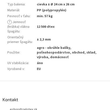
Typ balenia
:
cievka ± Ø 24 cm x 26 cm
Materiál
:
PP (polypropylén)
Pevnosť v ťahu
:
min. 57 kg
?
Jemnosť
(hrúbka) vlákna
12 500 dtex
špagátu
:
Orientačný
± 2,3 mm
priemer špagátu
:
agro - okrúhle balíky,
Použitie
:
poľnohospodárstvo, obchod, sklad,
výroba, domácnosť
UV stabilizácia
:
áno
Vyrobené v
:
EU
Z
á
p
ä
Kontakt
t
eshop
@
zelotex.sk