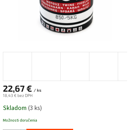
22,67 €
/ ks
18,43 € bez DPH
Jednotková
Skladom
(3 ks)
cena:
Možnosti doručenia