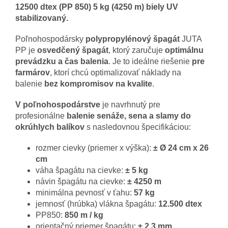
12500 dtex (PP 850) 5 kg (4250 m) biely UV
stabilizovaný.
Poľnohospodársky
polypropylénový špagát
JUTA
PP je
osvedčený špagát
, ktorý zaručuje
optimálnu
prevádzku a čas balenia
. Je to ideálne riešenie
pre
farmárov
, ktorí chcú optimalizovať náklady na
balenie
bez kompromisov na kvalite
.
V poľnohospodárstve
je
navrhnutý pre
profesionálne
balenie senáže, sena a slamy do
okrúhlych balíkov
s nasledovnou špecifikáciou:
rozmer cievky (priemer x výška):
± Ø 24 cm x 26
cm
váha špagátu na cievke:
± 5 kg
návin špagátu na cievke:
± 4250 m
minimálna pevnosť v ťahu:
57 kg
jemnosť (hrúbka) vlákna špagátu:
12.500 dtex
PP850:
850 m / kg
orientačný priemer špagátu:
± 2,3 mm