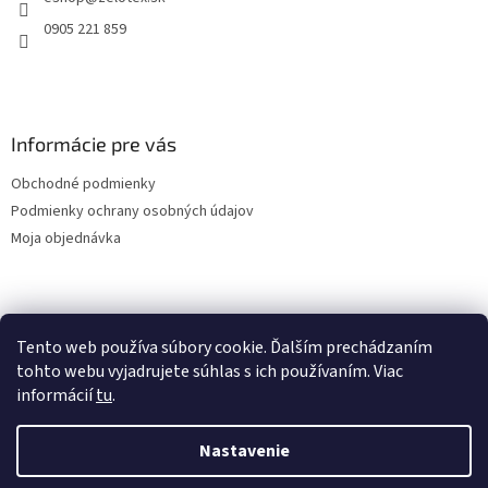
i
e
0905 221 859
Informácie pre vás
Obchodné podmienky
Podmienky ochrany osobných údajov
Moja objednávka
Nákupný košík
Tento web používa súbory cookie. Ďalším prechádzaním
tohto webu vyjadrujete súhlas s ich používaním. Viac
0
KS /
0 €
informácií
tu
.
Nastavenie
Vytvoril Shoptet