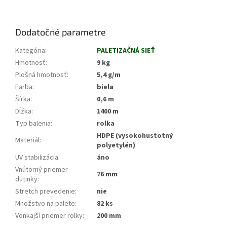
Dodatočné parametre
Kategória
:
PALETIZAČNÁ SIEŤ
Hmotnosť
:
9 kg
Plošná hmotnosť
:
5,4 g/m
Farba
:
biela
Šírka
:
0,6 m
Dĺžka
:
1400 m
Typ balenia
:
rolka
HDPE (vysokohustotný
Materiál
:
polyetylén)
UV stabilizácia
:
áno
Vnútorný priemer
76 mm
dutinky
:
Stretch prevedenie
:
nie
Množstvo na palete
:
82 ks
Vonkajší priemer rolky
:
200 mm