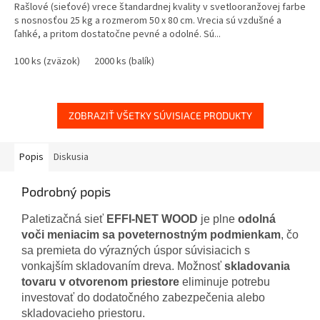
Rašlové (sieťové) vrece štandardnej kvality v svetlooranžovej farbe
s nosnosťou 25 kg a rozmerom 50 x 80 cm. Vrecia sú vzdušné a
ľahké, a pritom dostatočne pevné a odolné. Sú...
100 ks (zväzok)
2000 ks (balík)
ZOBRAZIŤ VŠETKY SÚVISIACE PRODUKTY
Popis
Diskusia
Podrobný popis
Paletizačná sieť
EFFI‑NET WOOD
je plne
odolná
voči meniacim sa poveternostným podmienkam
, čo
sa premieta do výrazných úspor súvisiacich s
vonkajším skladovaním dreva. Možnosť
skladovania
tovaru v otvorenom priestore
eliminuje potrebu
investovať do dodatočného zabezpečenia alebo
skladovacieho priestoru.