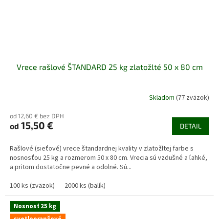
Vrece rašlové ŠTANDARD 25 kg zlatožlté 50 x 80 cm
Skladom
(77 zväzok)
od 12,60 € bez DPH
15,50 €
od
DETAIL
Rašlové (sieťové) vrece štandardnej kvality v zlatožltej farbe s
nosnosťou 25 kg a rozmerom 50 x 80 cm. Vrecia sú vzdušné a ľahké,
a pritom dostatočne pevné a odolné. Sú...
100 ks (zväzok)
2000 ks (balík)
Nosnosť 25 kg
svetlooranžové