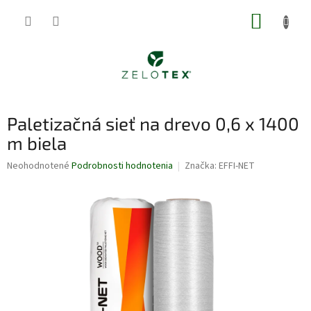
Prejsť
NÁKUP
na
obsah
KOŠÍK
Paletizačná sieť na drevo 0,6 x 1400
m biela
Priemerné
Neohodnotené
Podrobnosti hodnotenia
Značka:
EFFI-NET
hodnotenie
produktu
je
0,0
z
5
hviezdičiek.