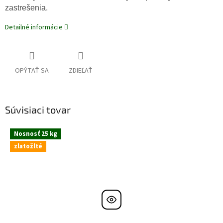
zastrešenia.
Detailné informácie
OPÝTAŤ SA
ZDIEĽAŤ
Súvisiaci tovar
Nosnosť 25 kg
zlatožlté