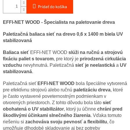
Pridať do košíka
EFFI-NET WOOD - Špecialista na paletovanie dreva
Paletizačná baliaca sieť na drevo 0,6 x 1400 m biela UV
stabilizovaná
Baliaca sieť
EFFI-NET WOOD
slúži na ručnú a strojovú
fixáciu paliet s tovarom
,
pre ktorý je
prirodzená cirkulácia
vzduchu
nevyhnutná. Paletizačná
sieť je neelastická
a
UV
stabilizovaná
.
Paletizačná sieť
EFFI
‑
NET WOOD
bola špeciálne vytvorená
pre efektívnu strojovú alebo ručnú
paletizáciu dreva
, ktoré
je často vystavené poveternostným podmienkam v
otvorených priestoroch. Z tohto dôvodu bola táto
sieť
obohatená o UV stabilizátor
, ktorý ju účinne
chráni pred
škodlivými účinkami slnečného žiarenia
. Vďaka tomuto
riešeniu si
zachováva svoju pevnosť a flexibilitu
, čo
umožňuje dlhodobé skladovanie aj bez potreby