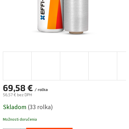
69,58 €
/ rolka
56,57 € bez DPH
Jednotková
Skladom
(33 rolka)
cena:
Možnosti doručenia