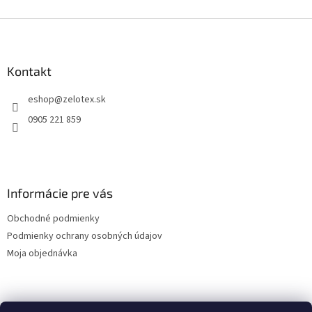
Z
á
p
ä
Kontakt
t
eshop
@
zelotex.sk
i
e
0905 221 859
Informácie pre vás
Obchodné podmienky
Podmienky ochrany osobných údajov
Moja objednávka
Nákupný košík