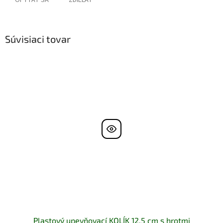
OPÝTAŤ SA
ZDIEĽAŤ
Súvisiaci tovar
Plastový upevňovací KOLÍK 12,5 cm s hrotmi