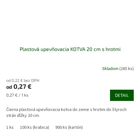
Plastová upevňovacia KOTVA 20 cm s hrotmi
Skladom
(265 ks)
od 0,22 € bez DPH
0,27 €
od
Jednotková
0,27 € / 1 ks
DETAIL
cena:
Čierna plastová upevňovacia kotva do zeme s hrotmi do štyroch
strán dĺžky 20 cm.
1 ks
100 ks (krabica)
900 ks (kartón)