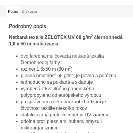
Popis
Diskusia
Podrobný popis
2
Netkaná textília ZELOTEX UV 68 g/m
čiernohnedá
1,6 x 50 m mulčovacia
dvojfarebná mulčovacia netkaná textília
čiernohnedej farby
2
rozmer 1,6x50 m (80 m
)
2
plošná hmotnosť 68 g/m
, je pevná a porézna
jednoducho sa pokladá a skladuje
vyrobená z kvalitného panenského
polypropylénu od európskeho výrobcu
pri správnom a šetrnom zaobchádzaní je
životnosť textílie niekoľko rokov
stabilizovaná proti slnečnému UV žiareniu
odolná proti plesniam, hubám, hmyzu i
mikroorganizmom