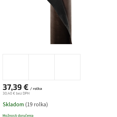
37,39 €
/ rolka
30,40 € bez DPH
Jednotková
Skladom
(19 rolka)
cena:
Možnosti doručenia