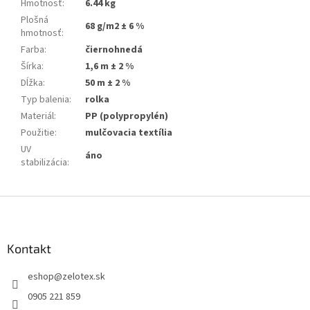
Hmotnosť
:
6.44 kg
Plošná
68 g/m2 ± 6 %
hmotnosť
:
Farba
:
čiernohnedá
Šírka
:
1,6 m ± 2 %
Dĺžka
:
50 m ± 2 %
Typ balenia
:
rolka
Materiál
:
PP (polypropylén)
Použitie
:
mulčovacia textília
UV
áno
stabilizácia
:
Z
á
p
ä
Kontakt
t
eshop
@
zelotex.sk
i
e
0905 221 859