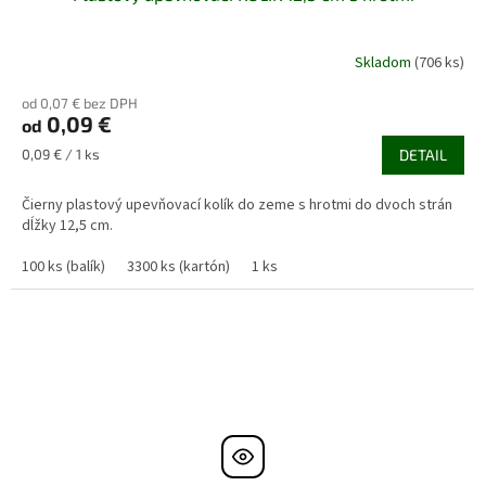
Skladom
(706 ks)
od 0,07 € bez DPH
0,09 €
od
Jednotková
0,09 € / 1 ks
DETAIL
cena:
Čierny plastový upevňovací kolík do zeme s hrotmi do dvoch strán
dĺžky 12,5 cm.
100 ks (balík)
3300 ks (kartón)
1 ks