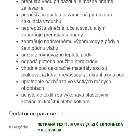
prepúšťa vodu pri daždi a je možné priame
zalievanie
prepúšťa vzduch a je zaručená prirodzená
cirkulácia vzduchu
neprepúšťa slnečné lúče a svetlo a tým
zabraňuje prerastaniu buriny
zabraňuje nadmernému výparu vody z pôdy a
šetrí pôdnu vlahu
udržuje rovnovážnu teplotu pôdy
odpadá potreba použitia herbicídov
vhodná pod dekoračné materiály ako sú
mulčovacia kôra, drevoštiepka, okruhliaky a pod.
uplatnenie nachádza vo všetkých ročných
obdobiach
uchytenie textílií sa vykonáva plastovými
kotviacimi kolíkmi alebo kotvami
Dodatočné parametre
NETKANÁ TEXTÍLIA UV 68 g/m2 ČIERNOHNEDÁ
Kategória
:
MULČOVACIA