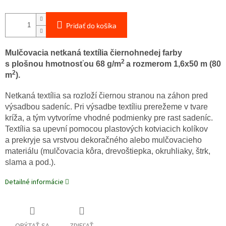
Pridať do košíka
Mulčovacia netkaná textília čiernohnedej farby
2
s plošnou hmotnosťou 68 g/m
a rozmerom 1,6x50 m (80
2
m
).
Netkaná textília sa rozloží čiernou stranou na záhon pred
výsadbou sadeníc. Pri výsadbe textíliu prerežeme v tvare
kríža, a tým vytvoríme vhodné podmienky pre rast sadeníc.
Textília sa upevní pomocou plastových kotviacich kolíkov
a prekryje sa vrstvou dekoračného alebo mulčovacieho
materiálu (mulčovacia kôra, drevoštiepka, okruhliaky, štrk,
slama a pod.).
Detailné informácie