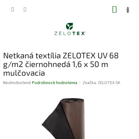
Prejsť
NÁKUP
na
obsah
KOŠÍK
Netkaná textília ZELOTEX UV 68
g/m2 čiernohnedá 1,6 x 50 m
mulčovacia
Priemerné
Neohodnotené
Podrobnosti hodnotenia
Značka:
ZELOTEX SK
hodnotenie
produktu
je
0,0
z
5
hviezdičiek.